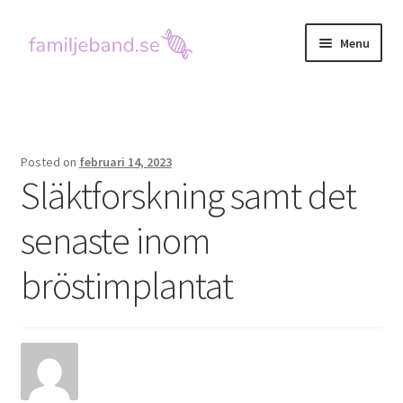
Skip
Skip
Menu
to
to
navigation
content
Hem
Kontakta oss
Posted on
februari 14, 2023
Släktforskning samt det
senaste inom
bröstimplantat