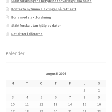
Släktforskningens betydelse för vår psykiska hälsa
Kontakta nyfunna släktingar på rätt sätt
Börja med släktforskning
Släktforska utan hjälp av dator
Det sitter i dörrarna
Kalender
augusti 2026
M
T
O
T
F
L
S
1
2
3
4
5
6
7
8
9
10
11
12
13
14
15
16
17
18
19
20
21
22
23