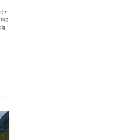
ngre
 tag
dig