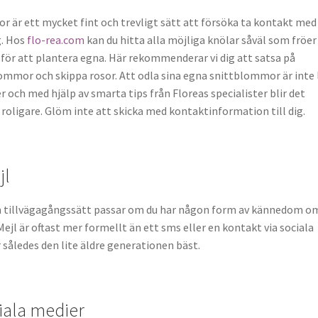
r är ett mycket fint och trevligt sätt att försöka ta kontakt med
g. Hos
flo-rea.com
kan du hitta alla möjliga knölar såväl som fröer
för att plantera egna. Här rekommenderar vi dig att satsa på
ommor och skippa rosor. Att odla sina egna snittblommor är inte 
r och med hjälp av smarta tips från Floreas specialister blir det
oligare. Glöm inte att skicka med kontaktinformation till dig.
jl
om tillvägagångssätt passar om du har någon form av kännedom o
Mejl är oftast mer formellt än ett sms eller en kontakt via sociala
 således den lite äldre generationen bäst.
iala medier