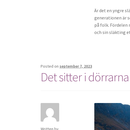
Är det en yngre s
generationen är s
på folk. Fördelen
och sin släkting e
Posted on
september 7, 2023
Det sitter i dörrarna
Written by