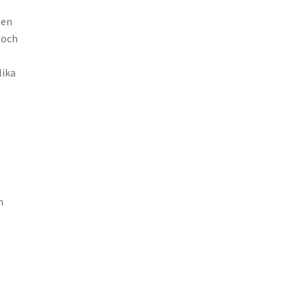
 en
 och
lika
m