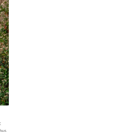
t
 hus