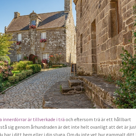
a innerdörrar är tillverkade i trä
och eftersom trä är ett hållbart
stå sig genom århundraden är det inte helt ovanligt att det är jus
u har i ditt hem eller i din stuga. Om du inte vet hur gammalt ditt