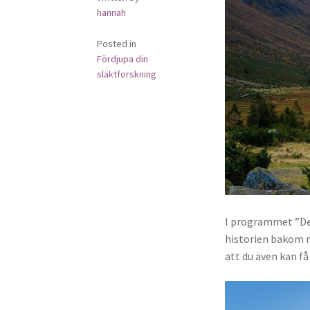
hannah
Posted in
Fördjupa din
släktforskning
I programmet ”Det
historien bakom m
att du även kan f