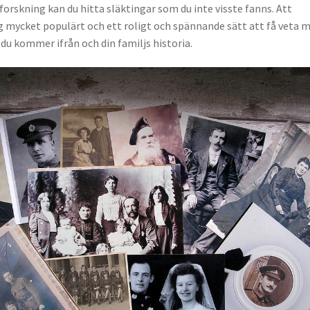
forskning kan du hitta släktingar som du inte visste fanns. Att
ag mycket populärt och ett roligt och spännande sätt att få veta 
 du kommer ifrån och din familjs historia.