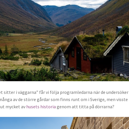
 sitter i väggarna” får vi följa programledarna när de undersöker
ånga av de större gårdar som finns runt om i Sverige, men visste
å ut mycket av
husets historia
genom att titta på dörrarna?