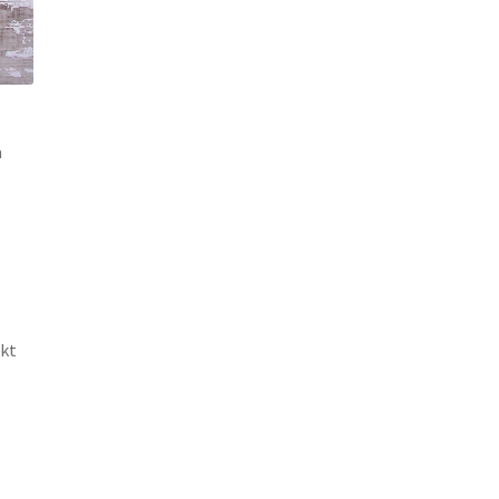
a
akt