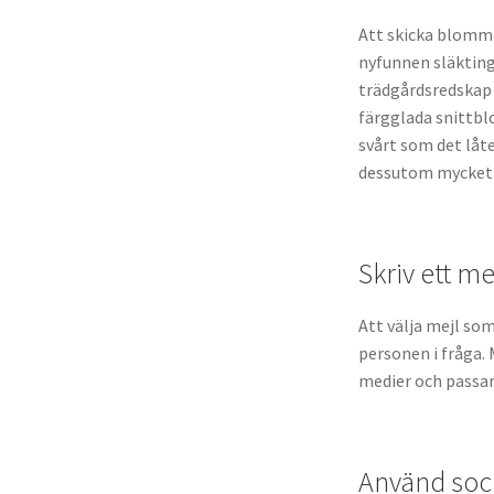
Att skicka blommo
nyfunnen släktin
trädgårdsredskap 
färgglada snittbl
svårt som det låte
dessutom mycket r
Skriv ett me
Att välja mejl s
personen i fråga. 
medier och passar
Använd soc