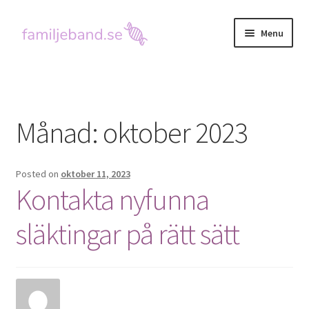
Skip
Skip
Menu
to
to
navigation
content
Hem
Kontakta oss
Månad:
oktober 2023
Posted on
oktober 11, 2023
Kontakta nyfunna
släktingar på rätt sätt